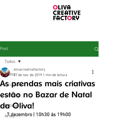
Post
Todos
olivacreativefactory
Todos
27 de nov. de 2019
1 min de leitura
As prendas mais criativas
Incubadora
estão no Bazar de Natal
Eventos
da Oliva!
Notícias
 7 dezembro | 10h30 às 19h00
Artes