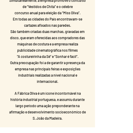
Simultaneamente, a empresa promove o concurso
de “Vestidos de Chita” e o célebre
concurso anual para eleição da “Miss Oliva”.
Em todas as cidades do País encontravam-se
cartazes afixados nas paredes.
São também criadas duas marchas, gravadas em
disco, que eram oferecidas aos compradores das
máquinas de costura e a empresa realiza
publicidade cinematográfica nos filmes
“A costureirinha da Sé” e “Sonhar é fácil”.
Outra preocupação foi a de garantir a presença da
empresa nas principais feiras e exposições
industriais realizadas a nível nacional e
internacional.
A Fábrica Oliva é um ícone incontornável na
história industrial portuguesa, e assumiu durante
largo período uma ação preponderante na
afirmação e desenvolvimento socioeconómico de
S. João da Madeira.