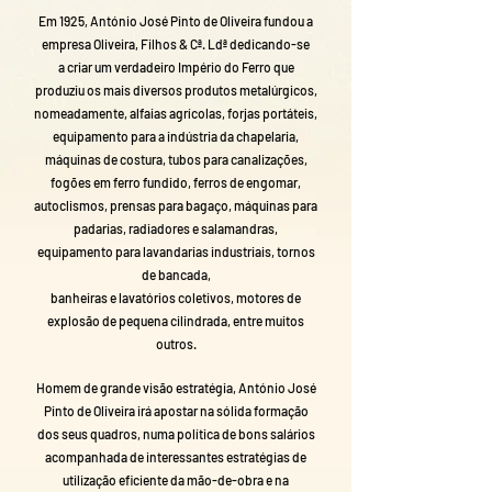
Em 1925, António José Pinto de Oliveira fundou a
empresa Oliveira, Filhos & Cª. Ldª dedicando-se
a criar um verdadeiro Império do Ferro que
produziu os mais diversos produtos metalúrgicos,
nomeadamente, alfaias agrícolas, forjas portáteis,
equipamento para a indústria da chapelaria,
máquinas de costura, tubos para canalizações,
fogões em ferro fundido, ferros de engomar,
autoclismos, prensas para bagaço, máquinas para
padarias, radiadores e salamandras,
equipamento para lavandarias industriais, tornos
de bancada,
banheiras e lavatórios coletivos, motores de
explosão de pequena cilindrada, entre muitos
outros.
Homem de grande visão estratégia, António José
Pinto de Oliveira irá apostar na sólida formação
dos seus quadros, numa política de bons salários
acompanhada de interessantes estratégias de
utilização eficiente da mão-de-obra e na