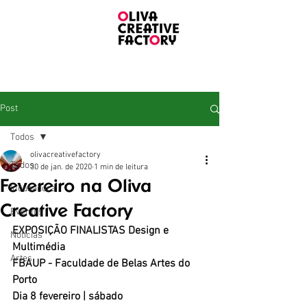
Post
Todos
olivacreativefactory
Todos
30 de jan. de 2020
1 min de leitura
Fevereiro na Oliva
Incubadora
Creative Factory
Eventos
EXPOSIÇÃO FINALISTAS Design e 
Notícias
Multimédia
Artes
FBAUP - Faculdade de Belas Artes do 
Porto
Dia 8 fevereiro | sábado 