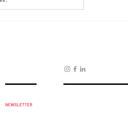
es.
ia Group na
INPPUT selecionada para
o de mais uma
Porto Design Biennale
RFM SOMNII
Fique atento
Receba a nossa
NEWSLETTER