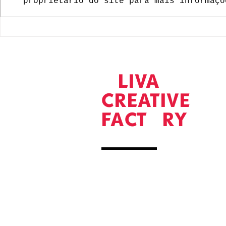
proprietário do site para mais informaçõ
Pedro Neves no Festival F
Braver Med
organizaçã
edição do 
O
LIVA
CREATIVE
FACT
O
RY
Rua Paula Rego
3700-119 S. João da Madeira
+351 256 004 100
horário
segunda a sexta